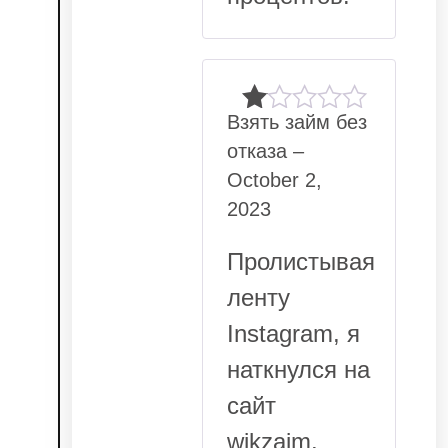
Взять займ без
Rated
отказа
–
1
out
October 2,
of
2023
5
Пролистывая
ленту
Instagram, я
наткнулся на
сайт
wikzaim.