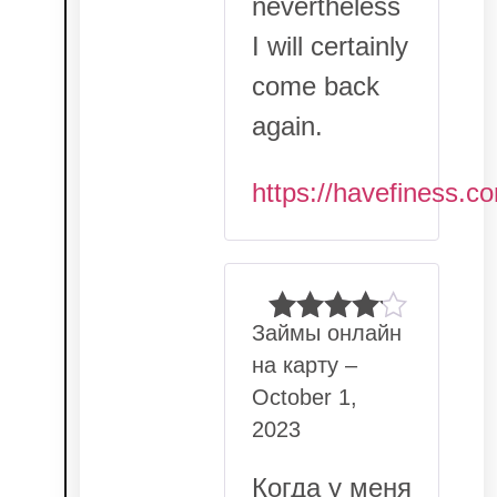
nevertheless
I will certainly
come back
again.
https://havefiness.c
Займы онлайн
Rated
4
на карту
–
out of 5
October 1,
2023
Когда у меня