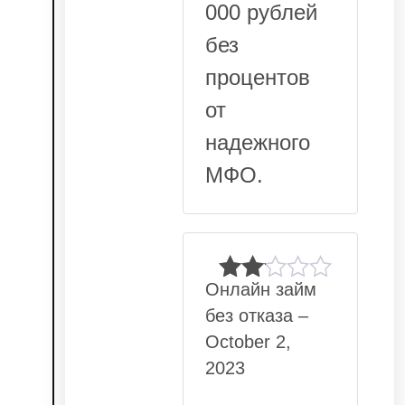
000 рублей
без
процентов
от
надежного
МФО.
Онлайн займ
Rated
без отказа
–
2
out
October 2,
of 5
2023